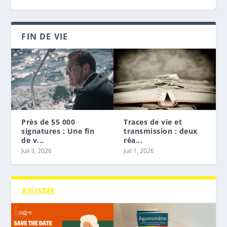
FIN DE VIE
Près de 55 000
Traces de vie et
signatures : Une fin
transmission : deux
de v...
réa...
ANALYSE – « DIVORCE GRIS » : DIVORCE
SAVE THE DATE : JOURNÉE
L’ÂGISMOMÈTRE : UN OUTIL POUR RENDRE
« LES SOINS PALLIATIFS : UN TOUR
CAMPAGNE : LE PROBLÈME, C’EST L̵̶̵A̵̶̵ ̵̶̵V̵̶̵I̵̶̵...
Juil 3, 2026
Juil 1, 2026
PLUS VI...
D’ÉTUDE « L’ÂGISME DANS TO...
VISIBLES L’ÂG...
D’HORIZON », LA B...
AGISME