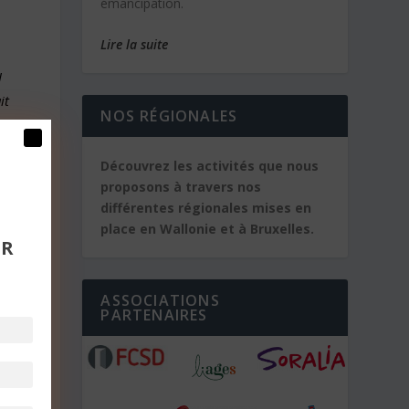
émancipation.
Lire la suite
l
it
NOS RÉGIONALES
Découvrez les activités que nous
proposons à travers nos
différentes régionales mises en
place en Wallonie et à Bruxelles.
mer
UR
là,
ASSOCIATIONS
PARTENAIRES
e
nt