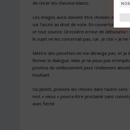
Nom
de rincer les cheveux blancs.
Les images aussi doivent être choisies avec soin
sur l’accès au droit de vote. En couverture, j’av
et tout sourire. Grossière erreur de débutante !
le sujet ne les concernait pas, car, je cite « Je ne
Mettre des pincettes ne me dérange pas, et je le
fermer le dialogue. Mais je ne peux pas m’empêc
positive du vieillissement peut réellement abou
insultant.
Ou plutôt, prenons les choses dans l’autre sens 
mot « vieux » pourra être proclamé sans connota
avec fierté.