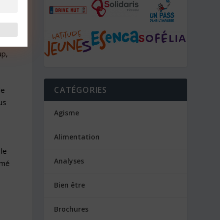
re
evé
up,
CATÉGORIES
de
us
Agisme
Alimentation
le
Analyses
amé
Bien être
Brochures