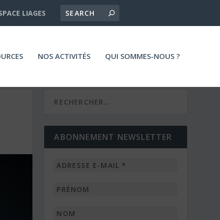
SPACE LIAGES
OURCES
NOS ACTIVITÉS
QUI SOMMES-NOUS ?
ABONNEMENT NEWSLETTER
Adresse
e-
mail
Prénom
*
Nom