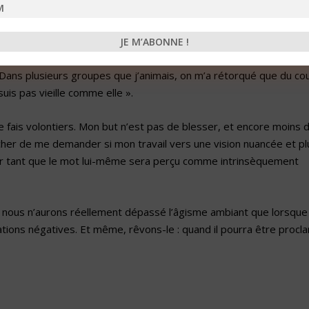
. Mon premier projet pour Liages était la réalisation d’une brochu
ais choisi une photo d’une femme visiblement très âgée, le poing l
 Dans plusieurs groupes que j’animais, on m’a rétorqué que du co
 suis pas vieille comme elle ».
 fais volontiers. Mon but n’est pas de blesser, et encore moins 
her de me demander si mon travail vers une vision nuancée et pl
tir tant que le mot lui-même sera perçu comme intrinsèquement
: nous n’aurons réellement dépassé l’âgisme ambiant que lorsque 
tions négatives. Et même, rêvons-le : quand il pourra être procl