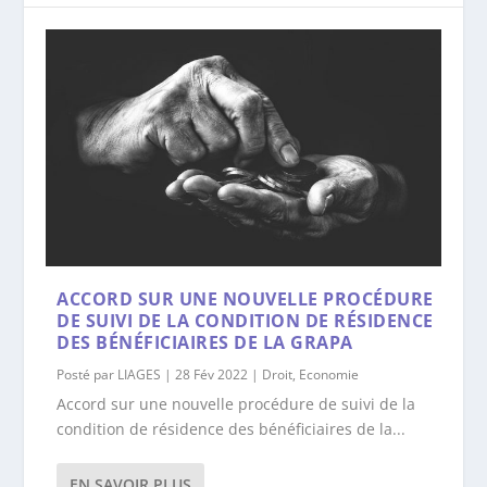
ACCORD SUR UNE NOUVELLE PROCÉDURE
DE SUIVI DE LA CONDITION DE RÉSIDENCE
DES BÉNÉFICIAIRES DE LA GRAPA
Posté par
LIAGES
|
28 Fév 2022
|
Droit
,
Economie
Accord sur une nouvelle procédure de suivi de la
condition de résidence des bénéficiaires de la...
EN SAVOIR PLUS