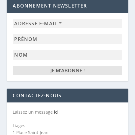
ABONNEMENT NEWSLETTER
Adresse
e-
mail
Prénom
*
Nom
CONTACTEZ-NOUS
Laissez un message
ici
.
Liages
1 Place Saint-Jean