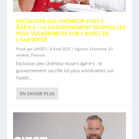
EXCLUSION DES CHÔMEUR·EUSE·S
ÂGÉ·E·S : LE GOUVERNEMENT SACRIFIE LES
PLUS VULNÉRABLES SUR L’AUTEL DE
L’AUSTÉRITÉ
Posté par
LIAGES
|
8 Août 2025
|
Agisme
,
Economie
,
En
vedette
,
Pension
Exclusion des chômeur·euse·s âgé·e·s : le
gouvernement sacrifie les plus vulnérables sur
l’autel...
EN SAVOIR PLUS