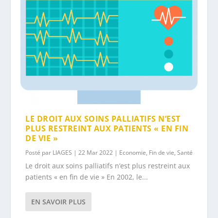
LE DROIT AUX SOINS PALLIATIFS N’EST
PLUS RESTREINT AUX PATIENTS « EN FIN
DE VIE »
Posté par
LIAGES
|
22 Mar 2022
|
Economie
,
Fin de vie
,
Santé
Le droit aux soins palliatifs n’est plus restreint aux
patients « en fin de vie » En 2002, le...
EN SAVOIR PLUS