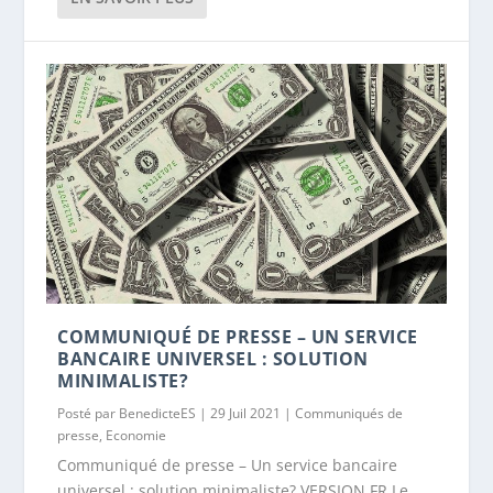
COMMUNIQUÉ DE PRESSE – UN SERVICE
BANCAIRE UNIVERSEL : SOLUTION
MINIMALISTE?
Posté par
BenedicteES
|
29 Juil 2021
|
Communiqués de
presse
,
Economie
Communiqué de presse – Un service bancaire
universel : solution minimaliste? VERSION FR Le...