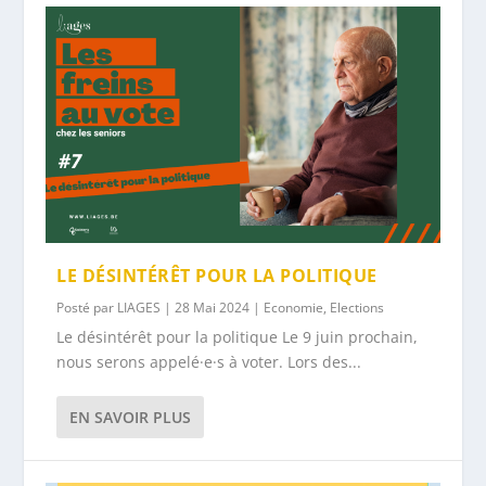
LE DÉSINTÉRÊT POUR LA POLITIQUE
Posté par
LIAGES
|
28 Mai 2024
|
Economie
,
Elections
Le désintérêt pour la politique Le 9 juin prochain,
nous serons appelé·e·s à voter. Lors des...
EN SAVOIR PLUS