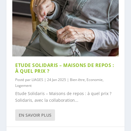
ETUDE SOLIDARIS – MAISONS DE REPOS :
À QUEL PRIX ?
Posté par
LIAGES
|
24 Jan 2025
|
Bien être
,
Economie
,
Logement
Etude Solidaris – Maisons de repos : à quel prix ?
Solidaris, avec la collaboration...
EN SAVOIR PLUS