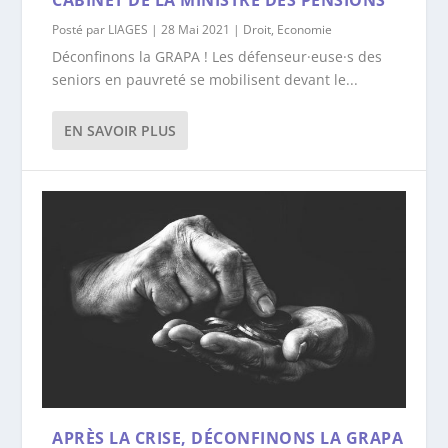
Posté par
LIAGES
|
28 Mai 2021
|
Droit
,
Economie
Déconfinons la GRAPA ! Les défenseur·euse·s des
seniors en pauvreté se mobilisent devant le...
EN SAVOIR PLUS
APRÈS LA CRISE, DÉCONFINONS LA GRAPA