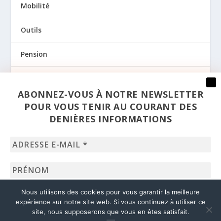
Mobilité
Outils
Pension
Prévention
ABONNEZ-VOUS À NOTRE NEWSLETTER
Regards
POUR VOUS TENIR AU COURANT DES
DENIÈRES INFORMATIONS
Santé
Adresse
Sexualité
e-
mail
Prénom
*
Uncategorized
Nom
Nous utilisons des cookies pour vous garantir la meilleure
expérience sur notre site web. Si vous continuez à utiliser ce
site, nous supposerons que vous en êtes satisfait.
© 2020 – Liages –
dpo@solidaris.be