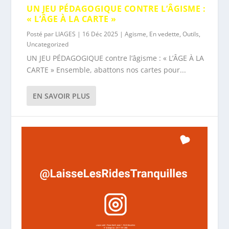
UN JEU PÉDAGOGIQUE CONTRE L’ÂGISME :
« L’ÂGE À LA CARTE »
Posté par
LIAGES
|
16 Déc 2025
|
Agisme
,
En vedette
,
Outils
,
Uncategorized
UN JEU PÉDAGOGIQUE contre l’âgisme : « L’ÂGE À LA
CARTE » Ensemble, abattons nos cartes pour...
EN SAVOIR PLUS