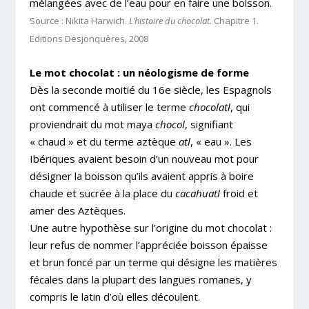
mélangées avec de l’eau pour en faire une boisson.
Source : Nikita Harwich.
L’histoire du chocolat.
Chapitre 1.
Editions Desjonquères, 2008
Le mot chocolat : un néologisme de forme
Dès la seconde moitié du 16e siècle, les Espagnols
ont commencé à utiliser le terme
chocolatl
, qui
proviendrait du mot maya
chocol
, signifiant
« chaud » et du terme aztèque
atl
, « eau ». Les
Ibériques avaient besoin d’un nouveau mot pour
désigner la boisson qu’ils avaient appris à boire
chaude et sucrée à la place du
cacahuatl
froid et
amer des Aztèques.
Une autre hypothèse sur l’origine du mot chocolat :
leur refus de nommer l’appréciée boisson épaisse
et brun foncé par un terme qui désigne les matières
fécales dans la plupart des langues romanes, y
compris le latin d’où elles découlent.