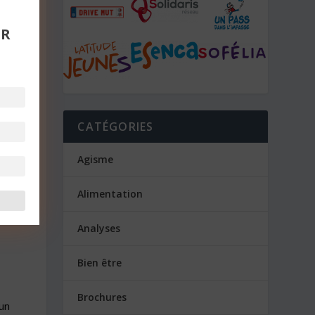
 à
UR
CATÉGORIES
Agisme
Alimentation
une
Analyses
Bien être
Brochures
un