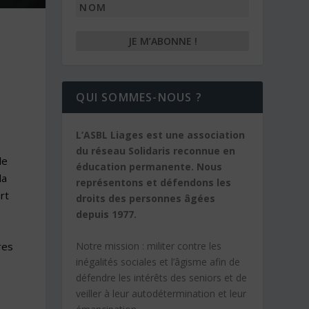
Nom
QUI SOMMES-NOUS ?
L’ASBL Liages est une association
du réseau Solidaris reconnue en
lle
éducation permanente. Nous
la
représentons et défendons les
rt
droits des personnes âgées
depuis 1977.
Notre mission :
militer contre les
res
inégalités sociales et l’âgisme afin de
défendre les intérêts des seniors et de
veiller à leur autodétermination et leur
e