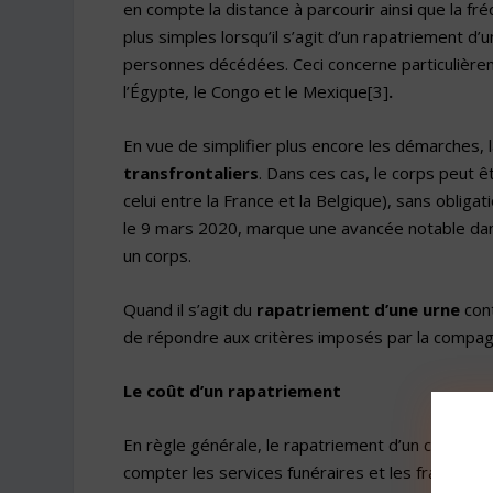
en compte la distance à parcourir ainsi que la fr
plus simples lorsqu’il s’agit d’un rapatriement d’
personnes décédées. Ceci concerne particulière
l’Égypte, le Congo et le Mexique
[3]
.
En vue de simplifier plus encore les démarches, 
transfrontaliers
. Dans ces cas, le corps peut 
celui entre la France et la Belgique), sans obliga
le 9 mars 2020, marque une avancée notable dans
un corps.
Quand il s’agit du
rapatriement d’une urne
con
de répondre aux critères imposés par la compagn
Le coût d’un rapatriement
En règle générale, le rapatriement d’un corps
pe
compter les services funéraires et les frais liés a