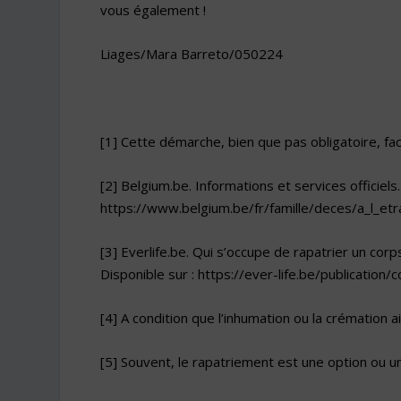
vous également !
Liages/Mara Barreto/050224
[1]
Cette démarche, bien que pas obligatoire, faci
[2]
Belgium.be. Informations et services officiels.
https://www.belgium.be/fr/famille/deces/a_l_et
[3]
Everlife.be. Qui s’occupe de rapatrier un corp
Disponible sur :
https://ever-life.be/publication
[4]
A condition que l’inhumation ou la crémation ai
[5]
Souvent, le rapatriement est une option ou u