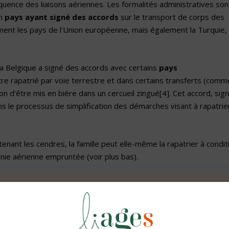
équence des liaisons aériennes. Les formalités administratives son
un
pays ayant signé des accords
sur le transport de corps des
ment les pays de l’Union européenne, mais également la Turquie,
la Belgique a signé des accords avec certains
pays
être rapatrié par voie terrestre et dans certains transferts (comm
tion d’être mis en bière dans un cercueil zingué
[4]
. Cet accord, sig
 le processus de simplification des démarches visant à rapatrie
tenant les cendres, la famille peut elle-même la rapatrier à condit
ie aérienne empruntée (voir plus bas).
ut faire doubler le prix total des obsèques
. En effet, il faut
u transport. A titre d’exemple : les frais administratifs, ceux liés a