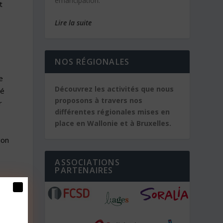
émancipation.
t
Lire la suite
NOS RÉGIONALES
e
Découvrez les activités que nous
né
proposons à travers nos
r
différentes régionales mises en
place en Wallonie et à Bruxelles.
ion
ASSOCIATIONS
PARTENAIRES
u