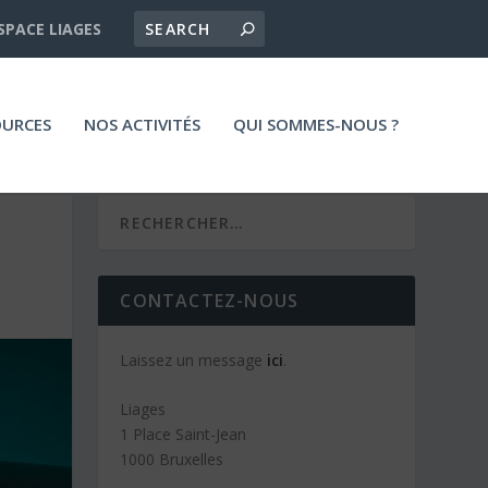
SPACE LIAGES
OURCES
NOS ACTIVITÉS
QUI SOMMES-NOUS ?
CONTACTEZ-NOUS
Laissez un message
ici
.
Liages
1 Place Saint-Jean
1000 Bruxelles