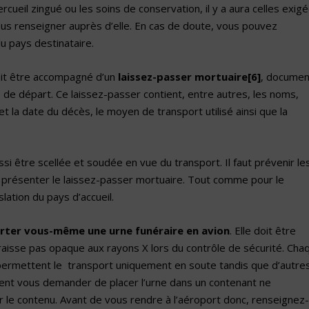
cueil zingué ou les soins de conservation, il y a aura celles exig
us renseigner auprès d’elle. En cas de doute, vous pouvez
u pays destinataire.
doit être accompagné d’un
laissez-passer mortuaire
[6]
, documen
s de départ. Ce laissez-passer contient, entre autres, les noms,
 la date du décès, le moyen de transport utilisé ainsi que la
ussi être scellée et soudée en vue du transport. Il faut prévenir le
 présenter le laissez-passer mortuaire. Tout comme pour le
lation du pays d’accueil.
rter vous-même une urne funéraire en avion
. Elle doit être
raisse pas opaque aux rayons X lors du contrôle de sécurité. Cha
permettent le transport uniquement en soute tandis que d’autre
uvent vous demander de placer l’urne dans un contenant ne
 le contenu. Avant de vous rendre à l’aéroport donc, renseignez-