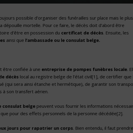
ujours possible d’organiser des funérailles sur place mais le plus
a dépouille mortelle. Pour ce faire, le décès doit d’abord être
gatoire d’être en possession du
certificat de décès
. Ensuite, les
les
ainsi que
l’ambassade ou le consulat belge.
t être confiée à une
entreprise de pompes funèbres locale
. E
de décès
local au registre belge de l’état civil
[1]
, de certifier que 
ué (qui sera ainsi étanche et hermétique), de garantir son transpo
s à son transfert aérien.
e consulat belge
peuvent vous fournir les informations nécessai
s que pour des effets personnels de la personne décédée
[2]
.
ux jours pour rapatrier un corps
. Bien entendu, il faut prendr