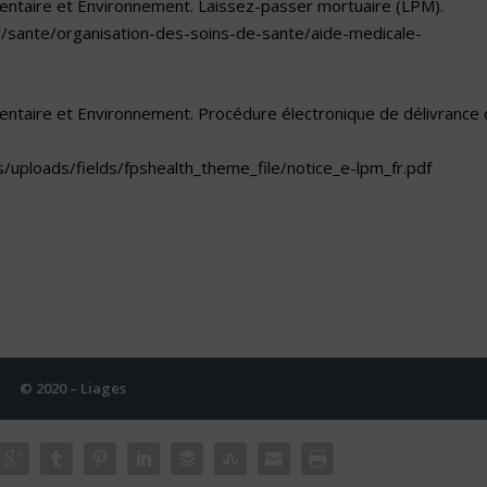
mentaire et Environnement. Laissez-passer mortuaire (LPM).
r/sante/organisation-des-soins-de-sante/aide-medicale-
mentaire et Environnement. Procédure électronique de délivrance 
s/uploads/fields/fpshealth_theme_file/notice_e-lpm_fr.pdf
© 2020 – Liages