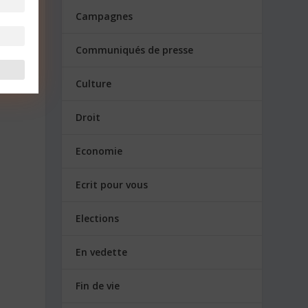
Campagnes
Communiqués de presse
ion
Culture
Droit
Economie
Ecrit pour vous
Elections
En vedette
Fin de vie