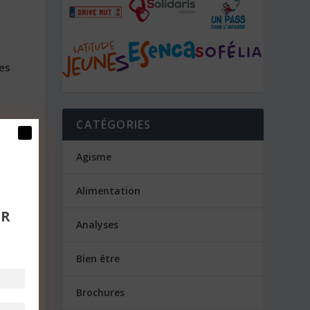
Les
CATÉGORIES
Agisme
Alimentation
UR
Analyses
Bien être
Brochures