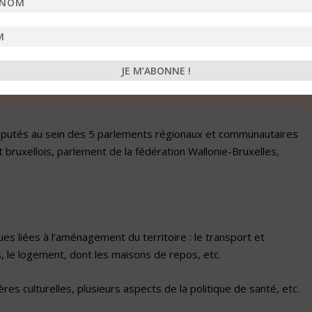
mmunautés : la Région wallonne, la Région flamande et la Région
se, la Communauté flamande et la Communauté germanophone.
qué : la Belgique se compose aussi de 4 régions linguistiques que
angue néerlandaise, la région bilingue de Bruxelles-Capitale, la rég
 députés au sein des 5 parlements régionaux et communautaires
bruxellois, parlement de la fédération Wallonie-Bruxelles,
s liées à l’aménagement du territoire : le transport et
s, le logement, dont les maisons de repos, etc.
es culturelles, plusieurs aspects de la politique de santé, etc.