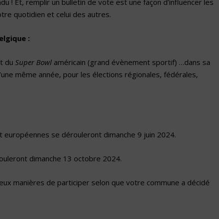
u ! Et, remplir un bulletin de vote est une façon d’influencer les
tre quotidien et celui des autres.
lgique :
nt du
Super Bowl
américain (grand évènement sportif) …dans sa
 d’une même année, pour les élections régionales, fédérales,
 et européennes se dérouleront dimanche 9 juin 2024.
rouleront dimanche 13 octobre 2024.
 deux manières de participer selon que votre commune a décidé