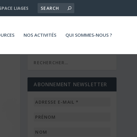
SPACE LIAGES
OURCES
NOS ACTIVITÉS
QUI SOMMES-NOUS ?
ABONNEMENT NEWSLETTER
Adresse
e-
mail
Prénom
*
Nom