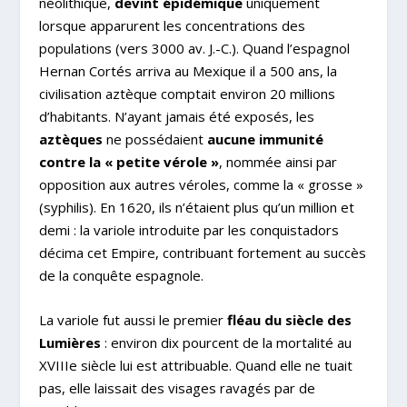
néolithique,
devint épidémique
uniquement
lorsque apparurent les concentrations des
populations (vers 3000 av. J.-C.). Quand l’espagnol
Hernan Cortés arriva au Mexique il a 500 ans, la
civilisation aztèque comptait environ 20 millions
d’habitants. N’ayant jamais été exposés, les
aztèques
ne possédaient
aucune immunité
contre la « petite vérole »
, nommée ainsi par
opposition aux autres véroles, comme la « grosse »
(syphilis). En 1620, ils n’étaient plus qu’un million et
demi : la variole introduite par les conquistadors
décima cet Empire, contribuant fortement au succès
de la conquête espagnole.
La variole fut aussi le premier
fléau du siècle des
Lumières
: environ dix pourcent de la mortalité au
XVIII
e
siècle lui est attribuable. Quand elle ne tuait
pas, elle laissait des visages ravagés par de