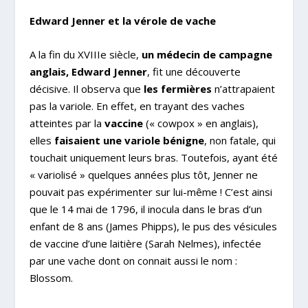
Edward Jenner et la vérole de vache
A la fin du XVIII
e
siècle,
un médecin de campagne
anglais, Edward Jenner
, fit une découverte
décisive. Il observa que
les fermières
n’attrapaient
pas la variole. En effet, en trayant des vaches
atteintes par la
vaccine
(« cowpox » en anglais),
elles
faisaient une variole bénigne
,
non fatale, qui
touchait uniquement leurs bras. Toutefois, ayant été
« variolisé » quelques années plus tôt, Jenner ne
pouvait pas expérimenter sur lui-même ! C’est ainsi
que le 14 mai de 1796, il inocula dans le bras d’un
enfant de 8 ans (James Phipps), le pus des vésicules
de vaccine d’une laitière (Sarah Nelmes), infectée
par une vache dont on connait aussi le nom :
Blossom.