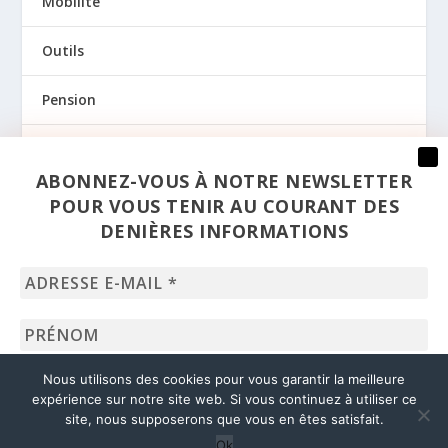
Mobilité
Outils
Pension
Prévention
ABONNEZ-VOUS À NOTRE NEWSLETTER
Regards
POUR VOUS TENIR AU COURANT DES
DENIÈRES INFORMATIONS
Santé
Adresse
Sexualité
e-
mail
Prénom
*
Uncategorized
Nom
Nous utilisons des cookies pour vous garantir la meilleure
expérience sur notre site web. Si vous continuez à utiliser ce
site, nous supposerons que vous en êtes satisfait.
© 2020 – Liages –
dpo@solidaris.be
Ok