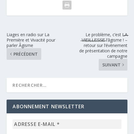
Liages en radio sur La
Le problème, c’est L̵̶̵A̵̶̵
Première et Vivacité pour
̵̶̵V̵̶̵I̵̶̵E̵̶̵I̵̶̵L̵̶̵L̵̶̵E̵̶̵S̵̶̵S̵̶̵E̵̶̵ l’âgisme ! –
parler Âgisme
retour sur l’évènement
de présentation de notre
PRÉCÉDENT
campagne
SUIVANT
ABONNEMENT NEWSLETTER
Adresse
e-