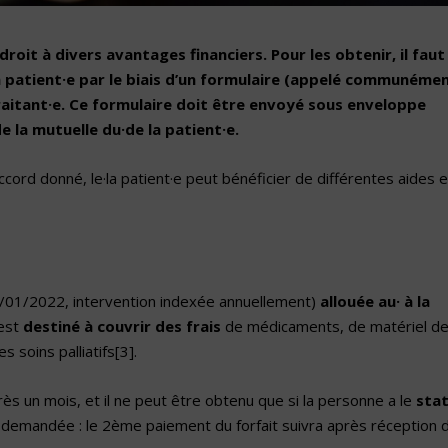
 droit à divers avantages financiers. Pour les obtenir, il faut
a patient·e par le biais d’un formulaire (appelé communéme
raitant·e. Ce formulaire doit être envoyé sous enveloppe
e la mutuelle du·de la patient·e.
ccord donné, le·la patient·e peut bénéficier de différentes aides e
/01/2022, intervention indexée annuellement)
allouée au· à la
 est
destiné à couvrir des frais
de médicaments, de matériel d
s soins palliatifs
[3]
.
rès un mois, et il ne peut être obtenu que si la personne a le
sta
 demandée : le 2ème paiement du forfait suivra après réception 