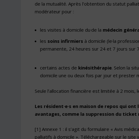
de la mutualité. Après l’obtention du statut palli
modérateur pour :
les visites à domicile du·de la
médecin généra
les
soins infirmiers
à domicile (le·la professi
permanente, 24 heures sur 24 et 7 jours sur 7
certains actes de
kinésithérapie
. Selon la si
domicile une ou deux fois par jour et prester 
Seule l’allocation financière est limitée à 2 mois
Les résident·e·s en maison de repos qui ont 
avantages, comme la suppression du ticket m
[1]
Annexe 1 : il s’agit du formulaire « Avis médic
palliatifs à domicile ». Téléchargeable sur le sit