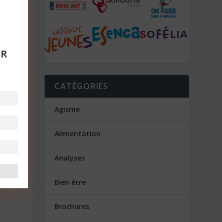
UR
CATÉGORIES
Agisme
Alimentation
Analyses
Bien être
Brochures