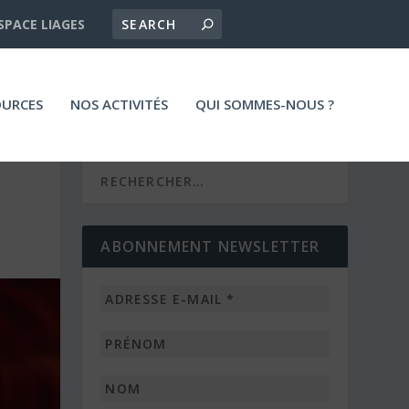
SPACE LIAGES
OURCES
NOS ACTIVITÉS
QUI SOMMES-NOUS ?
ABONNEMENT NEWSLETTER
Adresse
e-
mail
Prénom
*
Nom