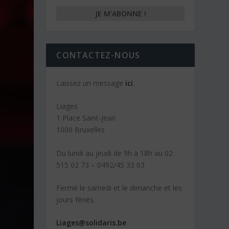
CONTACTEZ-NOUS
Laissez un message
ici
.
Liages
1 Place Saint-Jean
1000 Bruxelles
Du lundi au jeudi de 9h à 18h au 02
515 02 73 – 0492/45 33 03
Fermé le samedi et le dimanche et les
jours fériés.
Liages@solidaris.be