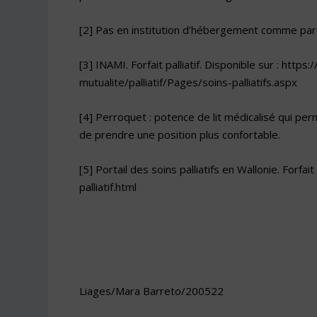
[2]
Pas en institution d’hébergement comme par 
[3]
INAMI. Forfait palliatif. Disponible sur : ht
mutualite/palliatif/Pages/soins-palliatifs.aspx
[4]
Perroquet : potence de lit médicalisé qui perm
de prendre une position plus confortable.
[5]
Portail des soins palliatifs en Wallonie. Forfait 
palliatif.html
Liages/Mara Barreto/200522