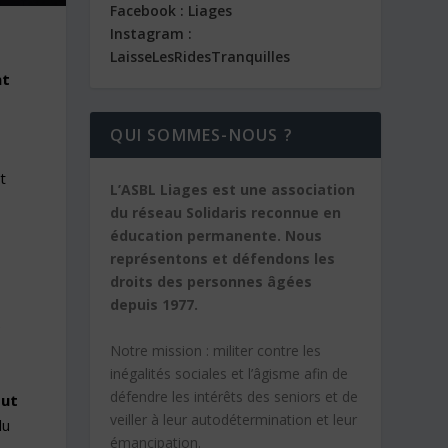
Facebook : Liages
Instagram :
LaisseLesRidesTranquilles
nt
QUI SOMMES-NOUS ?
t
L’ASBL Liages est une association
du réseau Solidaris reconnue en
éducation permanente. Nous
représentons et défendons les
droits des personnes âgées
depuis 1977.
e
Notre mission :
militer contre les
inégalités sociales et l’âgisme afin de
défendre les intérêts des seniors et de
tut
veiller à leur autodétermination et leur
du
émancipation.