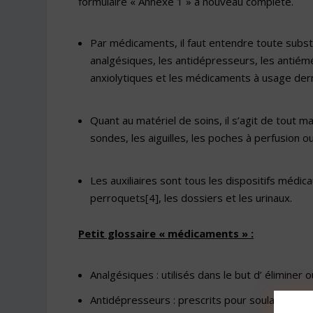
formulaire « Annexe 1 » à nouveau complété.
Par médicaments, il faut entendre toute subs
analgésiques, les antidépresseurs, les antiémé
anxiolytiques et les médicaments à usage derm
Quant au matériel de soins, il s’agit de tout m
sondes, les aiguilles, les poches à perfusion 
Les auxiliaires sont tous les dispositifs médi
perroquets
[4]
, les dossiers et les urinaux.
Petit glossaire « médicaments » :
Analgésiques : utilisés dans le but d’ éliminer o
Antidépresseurs : prescrits pour soulager les