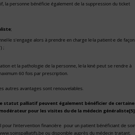
atif, la personne bénéficie également de la suppression du ticket
liste
;
onnel·le s’engage alors à prendre en charge le·la patient·e de façon
) ;
tuation et la pathologie de la personne, le·la kiné peut se rendre à
maximum 60 fois par prescription.
, les autres avantages sont renouvelables.
le statut palliatif peuvent également bénéficier de certaine
odérateur pour les visites du·de la médecin généraliste
[5]
al pour l’intervention financière pour un patient bénéficiant de soi
e www.soinspalliatifs.be ou disponible auprès du médecin traitant.