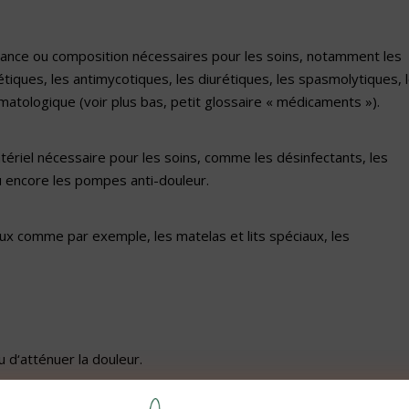
tance ou composition nécessaires pour les soins, notamment les
tiques, les antimycotiques, les diurétiques, les spasmolytiques, 
atologique (voir plus bas, petit glossaire « médicaments »).
atériel nécessaire pour les soins, comme les désinfectants, les
ou encore les pompes anti-douleur.
caux comme par exemple, les matelas et lits spéciaux, les
u d‘atténuer la douleur.
 symptômes de la dépression. Certains peuvent aussi être utilisé