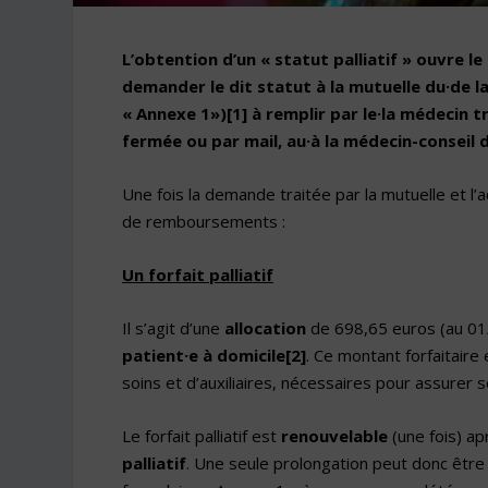
L’obtention d’un « statut palliatif » ouvre le
demander le dit statut à la mutuelle du·de l
« Annexe 1»)
[1]
à remplir par le·la médecin t
fermée ou par mail, au·à la médecin-conseil d
Une fois la demande traitée par la mutuelle et l’a
de remboursements :
Un forfait palliatif
Il s’agit d’une
allocation
de 698,65 euros (au 01
patient·e à domicile
[2]
. Ce montant forfaitaire
soins et d’auxiliaires, nécessaires pour assurer se
Le forfait palliatif est
renouvelable
(une fois) ap
palliatif
. Une seule prolongation peut donc être