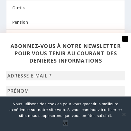
Outils
Pension
Prévention
ABONNEZ-VOUS À NOTRE NEWSLETTER
Regards
POUR VOUS TENIR AU COURANT DES
DENIÈRES INFORMATIONS
Santé
Adresse
Sexualité
e-
mail
Prénom
*
Uncategorized
Nom
Nous utilisons des cookies pour vous garantir la meilleure
expérience sur notre site web. Si vous continuez à utiliser ce
site, nous supposerons que vous en êtes satisfait.
© 2020 – Liages –
dpo@solidaris.be
Ok