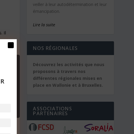
veiller à leur autodétermination et leur
émancipation.
Lire la suite
 Il
.
NOS RÉGIONALES
Découvrez les activités que nous
proposons à travers nos
différentes régionales mises en
UR
place en Wallonie et à Bruxelles.
ASSOCIATIONS
PARTENAIRES