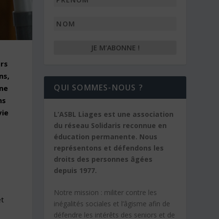
*
Nom
ors
ns,
QUI SOMMES-NOUS ?
une
ns
vie
L’ASBL Liages est une association
du réseau Solidaris reconnue en
éducation permanente. Nous
représentons et défendons les
droits des personnes âgées
depuis 1977.
Notre mission :
militer contre les
et
inégalités sociales et l’âgisme afin de
défendre les intérêts des seniors et de