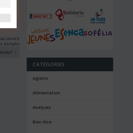
 au service
s d’emploi
IVANT
CATÉGORIES
Agisme
Alimentation
Analyses
Bien être