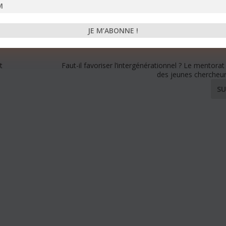
t
Faut-il favoriser l’intergénérationnel ? Le mentorat
des jeunes chercheur
SU