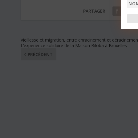
Nom
PARTAGER:
Vieillesse et migration, entre enracinement et déracinemen
L’expérience solidaire de la Maison Biloba à Bruxelles
PRÉCÉDENT