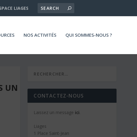
SPACE LIAGES
OURCES
NOS ACTIVITÉS
QUI SOMMES-NOUS ?
S UN
CONTACTEZ-NOUS
Laissez un message
ici
.
Liages
1 Place Saint-Jean