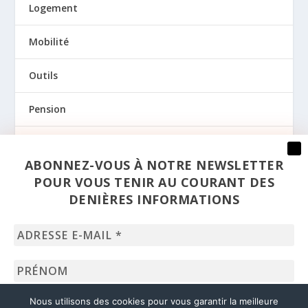
Logement
Mobilité
Outils
Pension
Prévention
ABONNEZ-VOUS À NOTRE NEWSLETTER
Regards
POUR VOUS TENIR AU COURANT DES
DENIÈRES INFORMATIONS
Santé
Adresse
Sexualité
e-
mail
Prénom
*
Uncategorized
Nom
Nous utilisons des cookies pour vous garantir la meilleure