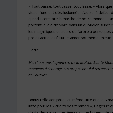
« Tout passe, tout casse, tout lasse. » Alors qu
vitale, l’une est désillusionnée. L’autre, à défau
quand il constate la marche de notre monde… Une
portent la joie de vivre dans un quotidien si incer
les magnifiques couleurs de l’arbre à perruques 
projet actuel et futur : s’aimer soi-même, mieux, 
Elodie
Merci aux participant
·e·s
de la Maison Sainte-Moniq
moments d’échange. Les propos ont été retranscrits 
de l’autrice.
Bonus réflexion philo : au même titre que le 8 m
lutte pour les « droits des femmes », Liages re
droits des personnes âgées ». Il est urgent de r