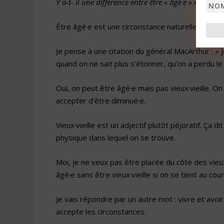
Y a-t- il une différence entre être « âgé·e » et être « v
Nom
Être âgé·e est une circonstance naturelle. Ce so
Je pense à une citation du général MacArthur : « Je
quand on ne sait plus s’étonner, qu’on a perdu le
Oui, on peut être âgé·e mais pas vieux·vieille. On
accepter d’être diminué·e.
Vieux·vieille est un adjectif plutôt péjoratif. Ça 
physique dans lequel on se trouve.
Moi, je ne veux pas être placée du côté des vieu
âgé·e sans être vieux·vieille
si on se tient au cour
Je vais répondre par un autre mot : vivre et avoir 
accepte les circonstances.