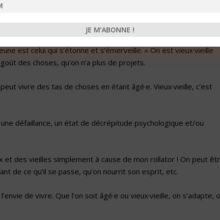
ieux·vieille » ? Si oui, laquelle ?
nt simplement les années qui passent.
une est celui qui s’étonne et s’émerveille. » On est vieux·vieille
 goût des choses, qu’on n’a plus de projets.
 peut vivre des tas de choses en étant âgé·e. Vieux·vieille, c’est
dit une défaillance, un état de décrépitude psychologique et/ou
x et des vieilles simplement à cause de mon rollator ! On peut êt
ant de ce qu’il se passe, qu’on nourrit son esprit, etc.
l’envie de vivre. Que l’on soit âgé·e ou vieux·vieille, on s’adapte, 