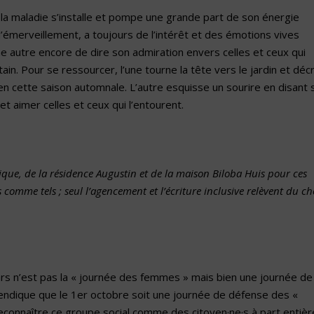
e la maladie s’installe et pompe une grande part de son énergie
t d’émerveillement, a toujours de l’intérêt et des émotions vives
 autre encore de dire son admiration envers celles et ceux qui
tain. Pour se ressourcer, l’une tourne la tête vers le jardin et décr
en cette saison automnale. L’autre esquisse un sourire en disant 
et aimer celles et ceux qui l’entourent.
ue, de la résidence Augustin et de la maison Biloba Huis pour ces
comme tels ; seul l’agencement et l’écriture inclusive relèvent du ch
ars n’est pas la « journée des femmes » mais bien une journée de
vendique que le 1er octobre soit une journée de défense des «
econnaître ce groupe social comme des citoyen·ne·s à part entière