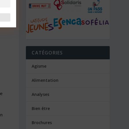
CATÉGORIES
Agisme
Alimentation
re
Analyses
Bien être
on
Brochures