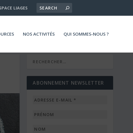
SPACE LIAGES
OURCES
NOS ACTIVITÉS
QUI SOMMES-NOUS ?
ABONNEMENT NEWSLETTER
Adresse
e-
mail
Prénom
*
Nom