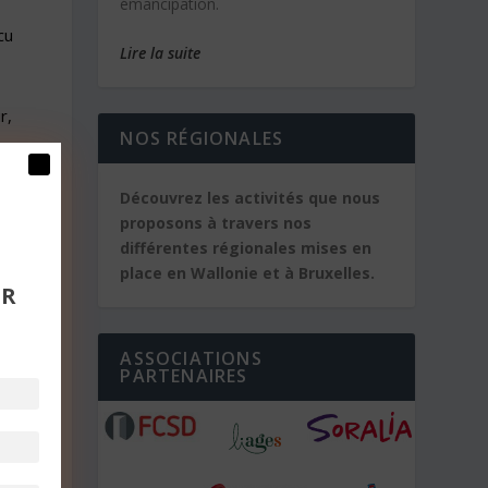
émancipation.
cu
Lire la suite
r,
NOS RÉGIONALES
Découvrez les activités que nous
proposons à travers nos
est
différentes régionales mises en
place en Wallonie et à Bruxelles.
UR
ce
ASSOCIATIONS
PARTENAIRES
et