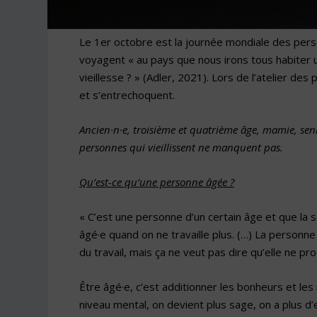
Le 1
er
octobre est la journée mondiale des perso
voyagent « au pays que nous irons tous habiter 
vieillesse ? » (Adler, 2021). Lors de
l’atelier des
et s’entrechoquent.
Ancien·n·e, troisième et quatrième âge, mamie, senio
personnes qui vieillissent ne manquent pas.
Qu’est-ce qu’une personne âgée ?
« C’est une personne d’un certain âge et que la so
âgé·e quand on ne travaille plus. (…) La personne
du travail, mais ça ne veut pas dire qu’elle ne 
Être âgé·e, c’est additionner les bonheurs et les mal
niveau mental, on devient plus sage, on a plus d