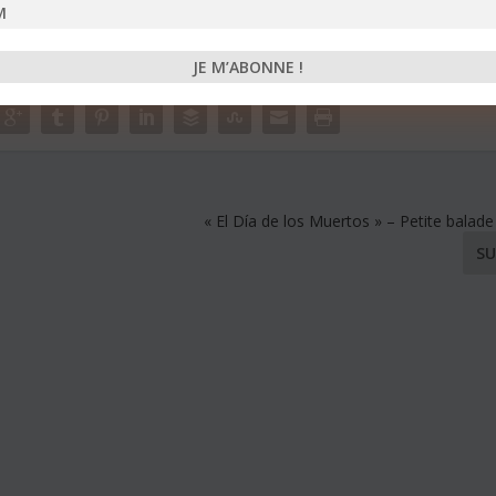
© 2020 – Liages
« El Día de los Muertos » – Petite balade
SU