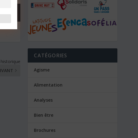
CATÉGORIES
 historique
Agisme
IVANT
Alimentation
Analyses
Bien être
Brochures