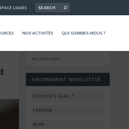
SPACE LIAGES
OURCES
NOS ACTIVITÉS
QUI SOMMES-NOUS ?
VE
ABONNEMENT NEWSLETTER
Adresse
e-
mail
Prénom
*
Nom