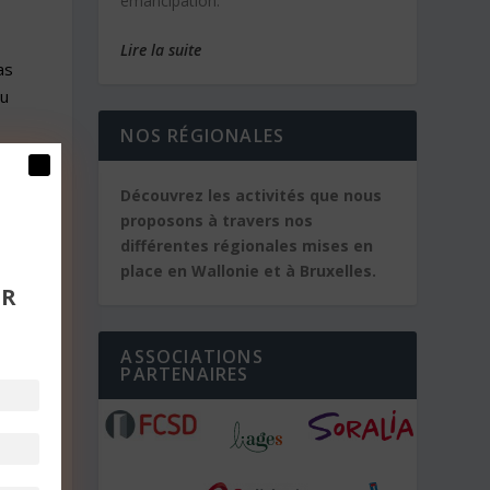
émancipation.
Lire la suite
as
ou
NOS RÉGIONALES
de
Découvrez les activités que nous
proposons à travers nos
différentes régionales mises en
s
place en Wallonie et à Bruxelles.
un
UR
ASSOCIATIONS
PARTENAIRES