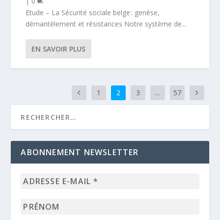
|
0
Etude – La Sécurité sociale belge : genèse,
démantèlement et résistances Notre système de...
EN SAVOIR PLUS
1
2
3
…
57
ABONNEMENT NEWSLETTER
Adresse
e-
mail
Prénom
*