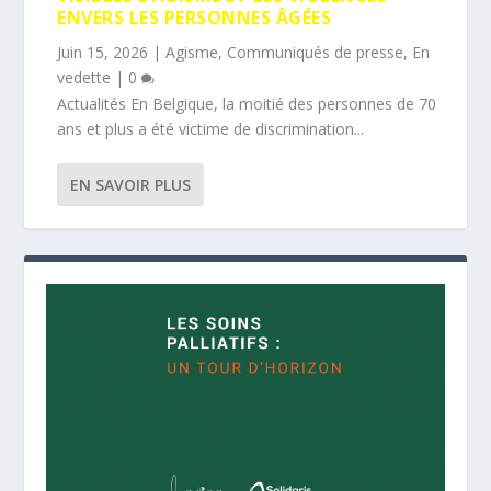
ENVERS LES PERSONNES ÂGÉES
Juin 15, 2026
|
Agisme
,
Communiqués de presse
,
En
vedette
|
0
Actualités En Belgique, la moitié des personnes de 70
ans et plus a été victime de discrimination...
EN SAVOIR PLUS