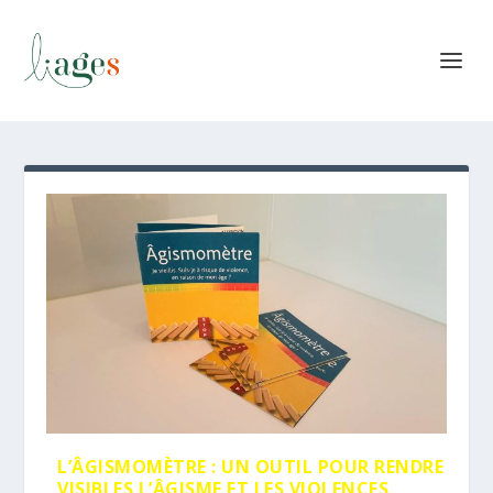
L’ÂGISMOMÈTRE : UN OUTIL POUR RENDRE
VISIBLES L’ÂGISME ET LES VIOLENCES