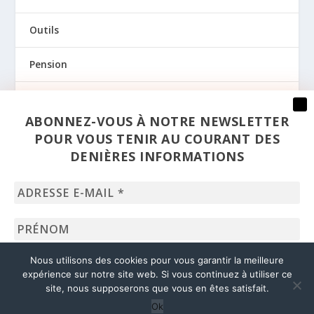
Outils
Pension
Prévention
ABONNEZ-VOUS À NOTRE NEWSLETTER
Regards
POUR VOUS TENIR AU COURANT DES
DENIÈRES INFORMATIONS
Santé
Adresse
Sexualité
e-
mail
Prénom
*
Uncategorized
Nom
Nous utilisons des cookies pour vous garantir la meilleure
expérience sur notre site web. Si vous continuez à utiliser ce
site, nous supposerons que vous en êtes satisfait.
© 2020 – Liages –
dpo@solidaris.be
Ok