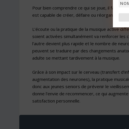
Nom
Pour bien comprendre ce qui se joue, il faut app
est capable de créer, défaire ou réorganiser les
L’écoute ou la pratique de la musique active di
soient activées simultanément va renforcer les c
l’autre devient plus rapide et le nombre de ne
peuvent se traduire par des changements anatom
adulte se mettant tardivement à la musique.
Grâce à son impact sur le cerveau (transfert d’i
augmentation des neurones), la pratique musicale
donc aux jeunes seniors de prévenir le vieillissem
donne l’envie de recommencer, ce qui augmente i
satisfaction personnelle.