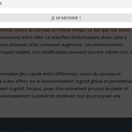
réhender le concept de plasticité cérébrale ou comment le cervea
 réseaux de neurones et les connexions entre ceux-ci.
fférentes zones du cerveau en même temps. Le fait que ces zones
onnexions entre elles. Le transfert d’informations d’une zone à
urones assurant cette connexion augmente. Ces renforcements
iques visibles. Ces modifications peuvent survenir même chez 
nformation plus rapide entre différentes zones du cerveau et
 a des effets sur le fonctionnement cognitif global et permettrai
ent cognitif. De plus, jouer d’un instrument procure du plaisir et
névitablement la plasticité cérébrale tout en procurant une