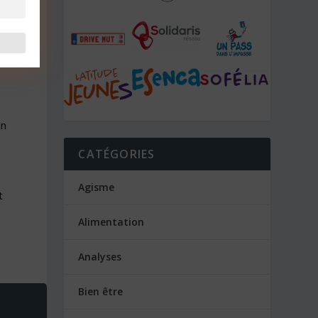
u
un
CATÉGORIES
Agisme
t
Alimentation
Analyses
Bien être