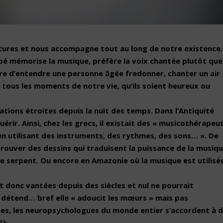
ltures et nous accompagne tout au long de notre existence.
ébé mémorise la musique, préfère la voix chantée plutôt que
 rare d’entendre une personne âgée fredonner, chanter un air 
ous les moments de notre vie, qu’ils soient heureux ou
ations étroites depuis la nuit des temps. Dans l’Antiquité
érir. Ainsi, chez les grecs, il existait des « musicothérapeu
 en utilisant des instruments, des rythmes, des sons… ». De
rouver des dessins qui traduisent la puissance de la musiq
de serpent. Ou encore en Amazonie où la musique est utilisé
t donc vantées depuis des siècles et nul ne pourrait
 détend… bref elle « adoucit les mœurs » mais pas
es, les neuropsychologues du monde entier s’accordent à d
 là…