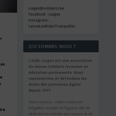
Liages@solidaris.be
Facebook : Liages
Instagram :
LaisseLesRidesTranquilles
«
QUI SOMMES-NOUS ?
L’ASBL Liages est une association
tes
du réseau Solidaris reconnue en
éducation permanente. Nous
ue
représentons et défendons les
e
droits des personnes âgées
depuis 1977.
Notre mission :
militer contre les
inégalités sociales et l’âgisme afin de
ire
défendre les intérêts des seniors et de