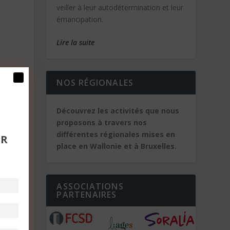
veiller à leur autodétermination et leur
émancipation.
Lire la suite
NOS RÉGIONALES
ar
,
Découvrez les activités que nous
proposons à travers nos
différentes régionales mises en
UR
place en Wallonie et à Bruxelles.
ASSOCIATIONS
es
PARTENAIRES
s