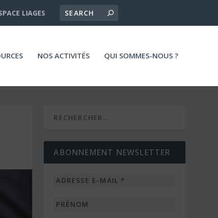
SPACE LIAGES
OURCES
NOS ACTIVITÉS
QUI SOMMES-NOUS ?
ABONNEMENT NEWSLETTER
Adresse
e-
mail
Prénom
*