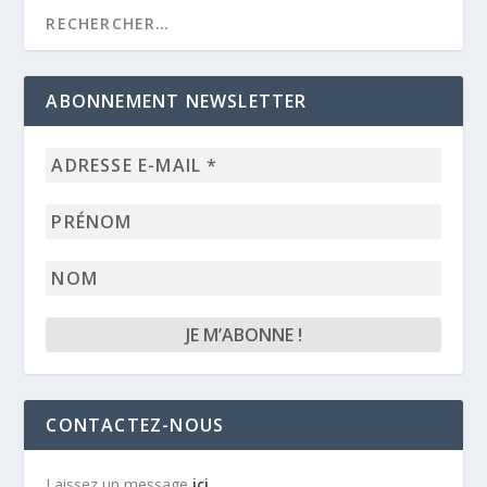
ABONNEMENT NEWSLETTER
Adresse
e-
mail
Prénom
*
Nom
CONTACTEZ-NOUS
Laissez un message
ici
.