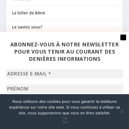
Le billet de Béné
Le saviez vous?
Liages a vu/lu pour vous
ABONNEZ-VOUS À NOTRE NEWSLETTER
POUR VOUS TENIR AU COURANT DES
Logement
DENIÈRES INFORMATIONS
Mobilité
Adresse
e-
Outils
mail
Prénom
*
Pension
Nom
Nous utilisons des cookies pour vous garantir la meilleure
expérience sur notre site web. Si vous continuez à utiliser ce
Prévention
site, nous supposerons que vous en êtes satisfait.
Ok
Regards